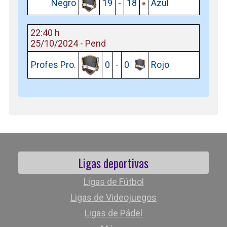
Negro
19
-
18
Azul
22:40 h
25/10/2024 - Pend
Profes Pro.
0
-
0
Rojo
Ligas deportivas
Ligas de Fútbol
Ligas de Videojuegos
Ligas de Pádel