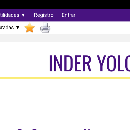
tilidades ▼
Registro
Entrar
radas ▼
INDER YO