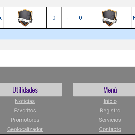
.
0
-
0
Utilidades
Menú
Noticias
Inicio
Favoritos
Registro
Promotores
Servicios
Geolocalizador
Contacto