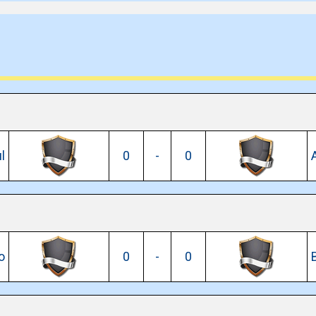
l
0
-
0
o
0
-
0