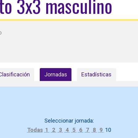
rto 3x3 masculino
o
Clasificación
Jornadas
Estadísticas
Seleccionar jornada:
Todas
1
2
3
4
5
6
7
8
9
10