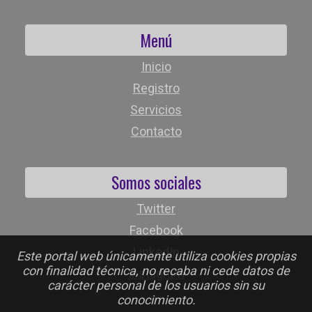
Menú
Inicio
Registro
Servicios
Contacto
Somos sociales
Twitter
Facebook
LinkedIn
Este portal web únicamente utiliza cookies propias
con finalidad técnica, no recaba ni cede datos de
Instagram
carácter personal de los usuarios sin su
conocimiento.