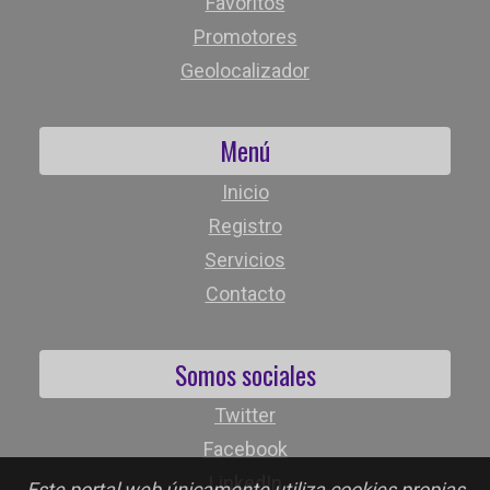
Favoritos
Promotores
Geolocalizador
Menú
Inicio
Registro
Servicios
Contacto
Somos sociales
Twitter
Facebook
LinkedIn
Este portal web únicamente utiliza cookies propias