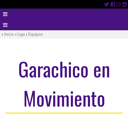
Inicio
Liga
Equipos
Garachico en
Movimiento