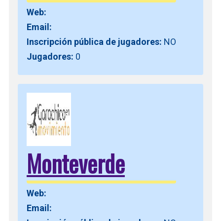
Web:
Email:
Inscripción pública de jugadores:
NO
Jugadores:
0
Monteverde
Web:
Email: