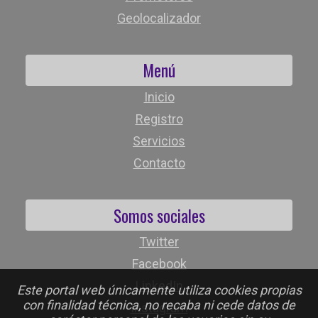
Geolocalizador
Menú
Inicio
Registro
Servicios
Contacto
Somos sociales
Twitter
Facebook
LinkedIn
Este portal web únicamente utiliza cookies propias
con finalidad técnica, no recaba ni cede datos de
Instagram