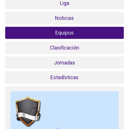
Liga
Noticias
Equipos
Clasificación
Jornadas
Estadísticas