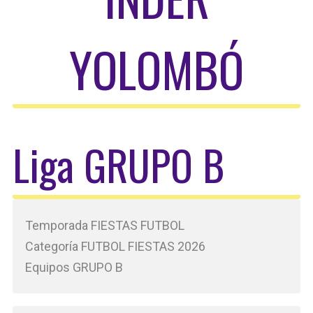
YOLOMBÓ
Liga GRUPO B
Temporada FIESTAS FUTBOL
Categoría FUTBOL FIESTAS 2026
Equipos GRUPO B