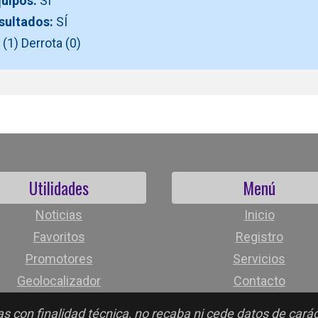
quipos:
SÍ
esultados:
SÍ
(1) Derrota (0)
Utilidades
Menú
Noticias
Inicio
Favoritos
Registro
Promotores
Servicios
Geolocalizador
Contacto
s con finalidad técnica, no recaba ni cede datos de cará