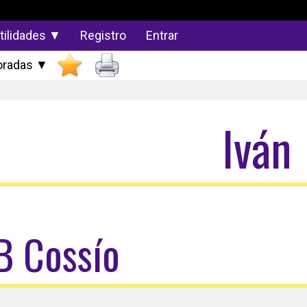
tilidades ▼
Registro
Entrar
radas ▼
Iván
B Cossío