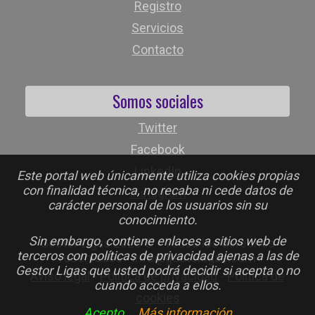
Registro
Servicios
Contacto
Somos sociales
Twitter
Facebook
LinkedIn
Este portal web únicamente utiliza cookies propias
con finalidad técnica, no recaba ni cede datos de
Instagram
carácter personal de los usuarios sin su
conocimiento.
Sin embargo, contiene enlaces a sitios web de
Gestor Ligas 2026 © - Todos los derechos
terceros con políticas de privacidad ajenas a las de
reservados - info@gestorligas.com
Gestor Ligas que usted podrá decidir si acepta o no
Aviso legal
-
Política de privacidad
-
Política de
cuando acceda a ellos.
cookies
Acepto
Más información