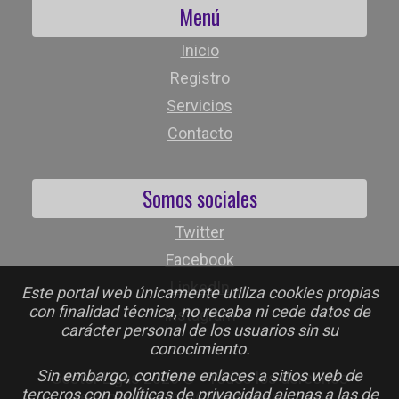
Menú
Inicio
Registro
Servicios
Contacto
Somos sociales
Twitter
Facebook
LinkedIn
Este portal web únicamente utiliza cookies propias
con finalidad técnica, no recaba ni cede datos de
Instagram
carácter personal de los usuarios sin su
conocimiento.
Sin embargo, contiene enlaces a sitios web de
Gestor Ligas 2026 © - Todos los derechos
terceros con políticas de privacidad ajenas a las de
reservados - info@gestorligas.com