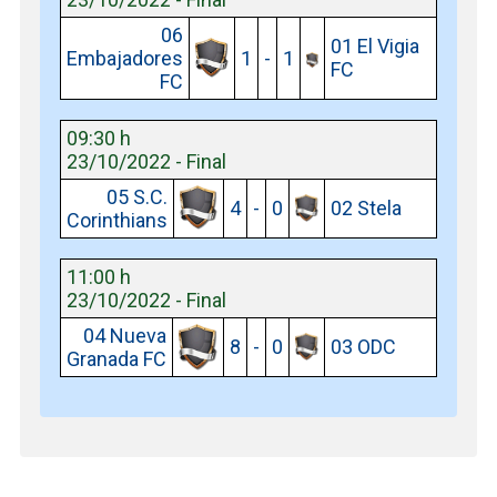
06
01 El Vigia
Embajadores
1
-
1
FC
FC
09:30 h
23/10/2022 - Final
05 S.C.
4
-
0
02 Stela
Corinthians
11:00 h
23/10/2022 - Final
04 Nueva
8
-
0
03 ODC
Granada FC