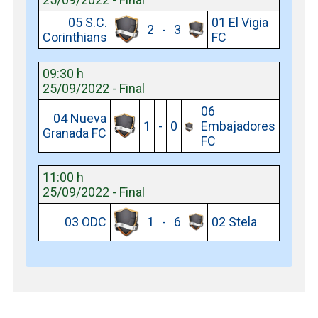
05 S.C.
01 El Vigia
2
-
3
Corinthians
FC
09:30 h
25/09/2022 - Final
06
04 Nueva
1
-
0
Embajadores
Granada FC
FC
11:00 h
25/09/2022 - Final
03 ODC
1
-
6
02 Stela