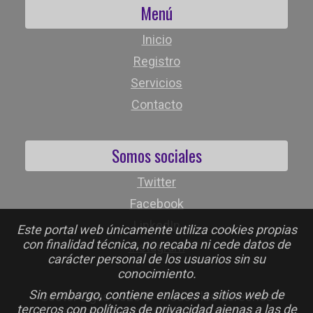
Menú
Inicio
Registro
Servicios
Contacto
Somos sociales
Twitter
Facebook
LinkedIn
Este portal web únicamente utiliza cookies propias
con finalidad técnica, no recaba ni cede datos de
Instagram
carácter personal de los usuarios sin su
conocimiento.
Sin embargo, contiene enlaces a sitios web de
Gestor Ligas 2026 © - Todos los derechos
terceros con políticas de privacidad ajenas a las de
reservados - info@gestorligas.com