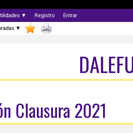
tilidades ▼
Registro
Entrar
radas ▼
DALEF
ión Clausura 2021