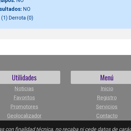
quipos:
NO
esultados:
NO
(1) Derrota (0)
Utilidades
Menú
Noticias
Inicio
Favoritos
Registro
Promotores
Servicios
Geolocalizador
Contacto
s con finalidad técnica, no recaba ni cede datos de cará