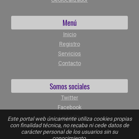
Menú
Inicio
Registro
Servicios
Contacto
Somos sociales
Twitter
Facebook
LinkedIn
Este portal web únicamente utiliza cookies propias
con finalidad técnica, no recaba ni cede datos de
Instagram
carácter personal de los usuarios sin su
conocimiento.