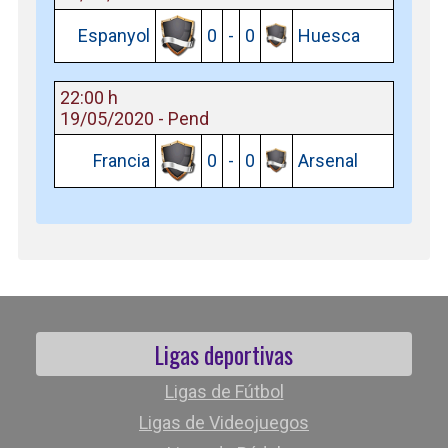
Espanyol
0
-
0
Huesca
22:00 h
19/05/2020 - Pend
Francia
0
-
0
Arsenal
Ligas deportivas
Ligas de Fútbol
Ligas de Videojuegos