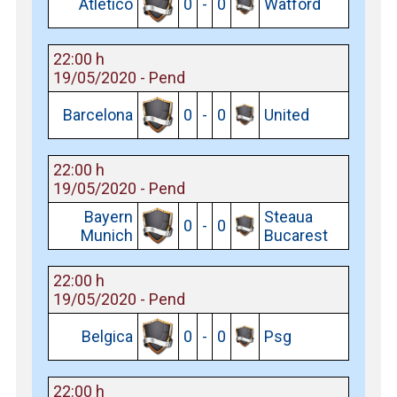
Atletico
0
-
0
Watford
22:00 h
19/05/2020 - Pend
Barcelona
0
-
0
United
22:00 h
19/05/2020 - Pend
Bayern
Steaua
0
-
0
Munich
Bucarest
22:00 h
19/05/2020 - Pend
Belgica
0
-
0
Psg
22:00 h