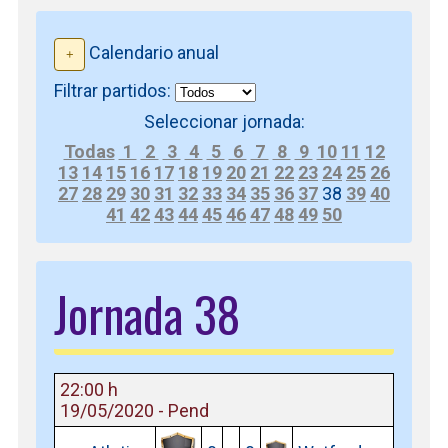
Calendario anual
Filtrar partidos:
Seleccionar jornada:
Todas
1
2
3
4
5
6
7
8
9
10
11
12
13
14
15
16
17
18
19
20
21
22
23
24
25
26
27
28
29
30
31
32
33
34
35
36
37
38
39
40
41
42
43
44
45
46
47
48
49
50
Jornada 38
22:00 h
19/05/2020 - Pend