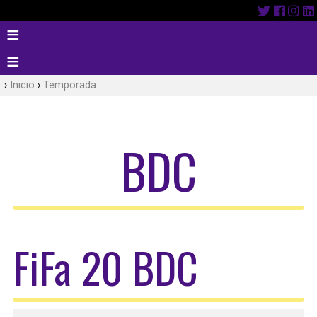
Inicio
Temporada
BDC
FiFa 20 BDC