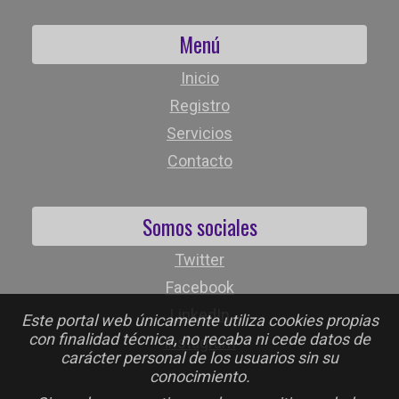
Menú
Inicio
Registro
Servicios
Contacto
Somos sociales
Twitter
Facebook
LinkedIn
Este portal web únicamente utiliza cookies propias
con finalidad técnica, no recaba ni cede datos de
Instagram
carácter personal de los usuarios sin su
conocimiento.