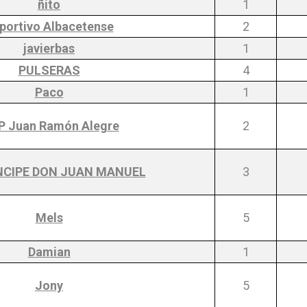
ñito
1
portivo Albacetense
2
javierbas
1
PULSERAS
4
Paco
1
P Juan Ramón Alegre
2
INCIPE DON JUAN MANUEL
3
Mels
5
Damian
1
Jony
5