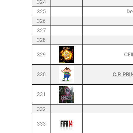
324
325
De
326
327
328
329
CEI
330
C.P. PR
331
332
333