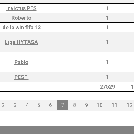
Invictus PES
1
Roberto
1
de la win fifa 13
1
Liga HYTASA
1
Pablo
1
PESFI
1
27529
1
2
3
4
5
6
7
8
9
10
11
12