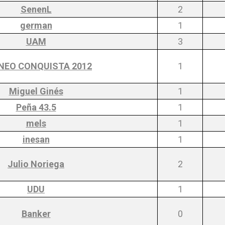
SenenL
2
german
1
UAM
3
NEO CONQUISTA 2012
1
Miguel Ginés
1
Peña 43.5
1
mels
1
inesan
1
Julio Noriega
2
UDU
1
Banker
0