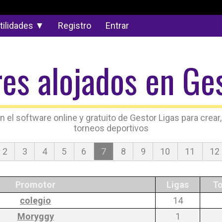
tilidades ▼
Registro
Entrar
es alojados en Ges
l software online y gratuito de Gestor Ligas para crear, 
torneos deportivos
2
3
4
5
6
7
8
9
10
11
12
Promotor
Ligas
To
colegio
14
Moryggy
1