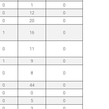
0
1
0
0
12
0
0
20
0
1
16
0
0
11
0
1
9
0
0
8
0
0
44
0
0
0
0
0
5
0
0
3
0