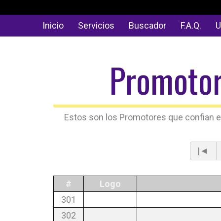
Inicio
Servicios
Buscador
F.A.Q.
U
Promotor
Estos son los Promotores que confian en e
|◄
#
Logo
301
302