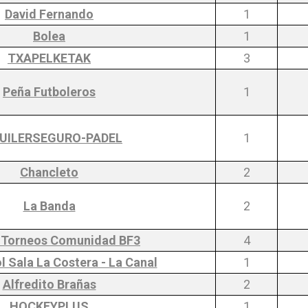
David Fernando
1
Bolea
1
TXAPELKETAK
3
Peña Futboleros
1
UILERSEGURO-PADEL
1
Chancleto
2
La Banda
2
y Torneos Comunidad BF3
4
l Sala La Costera - La Canal
1
Alfredito Brañas
2
HOCKEYPLUS
1