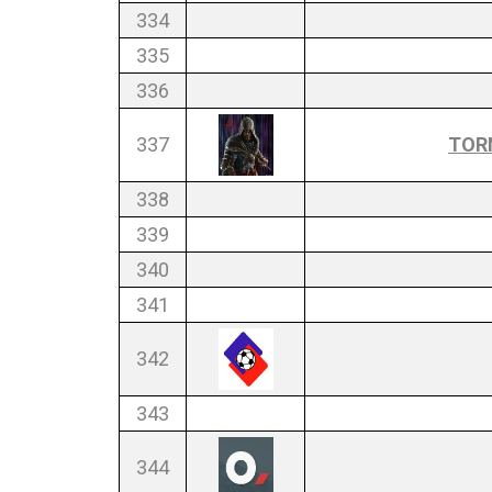
334
335
336
337
TOR
338
339
340
341
342
343
344