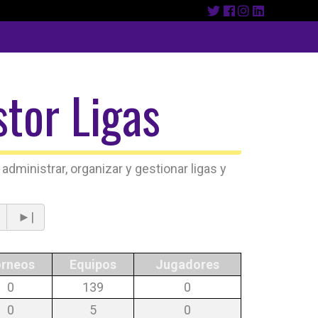
tor Ligas
administrar, organizar y gestionar ligas y
►|
rneos
Equipos
Jugadores
0
139
0
0
5
0