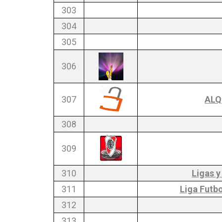
303
304
305
306
307
ALQ
308
309
310
Ligas 
311
Liga Futbo
312
313