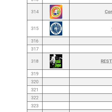
314
Com
315
316
317
318
REST
319
320
321
322
323