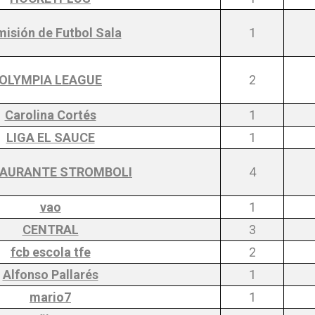
isión de Futbol Sala
1
OLYMPIA LEAGUE
2
Carolina Cortés
1
LIGA EL SAUCE
1
AURANTE STROMBOLI
4
vao
1
CENTRAL
3
fcb escola tfe
2
Alfonso Pallarés
1
mario7
1