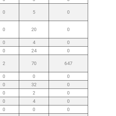
0
5
0
0
20
0
0
4
0
0
24
0
2
70
647
0
0
0
0
32
0
0
2
0
0
4
0
0
0
0