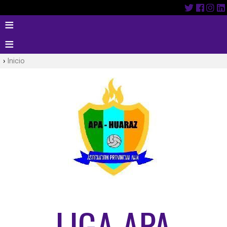
Inicio
LIGA APA