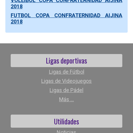
VOLEIBOL COPA CONFRATERNIDAD AIJINA
2018
FUTBOL COPA CONFRATERNIDAD AIJINA
2018
Ligas deportivas
Ligas de Fútbol
Ligas de Videojuegos
Ligas de Pádel
Más ...
Utilidades
Noticias