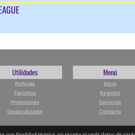
EAGUE
Utilidades
Menú
Noticias
Inicio
Favoritos
Registro
Promotores
Servicios
Geolocalizador
Contacto
as 2026 © - Todos los derechos reservados - info@gest
s con finalidad técnica, no recaba ni cede datos de cará