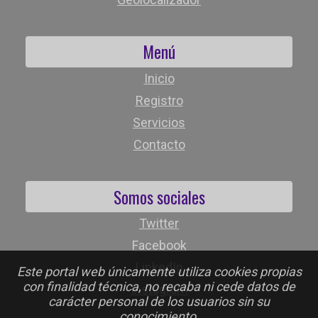
Menú
Inicio
Registro
Servicios
Contacto
Somos sociales
Twitter
Facebook
LinkedIn
Este portal web únicamente utiliza cookies propias
con finalidad técnica, no recaba ni cede datos de
Instagram
carácter personal de los usuarios sin su
conocimiento.