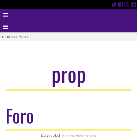
Inicio
Foro
prop
Foro
Foro del promotor prop