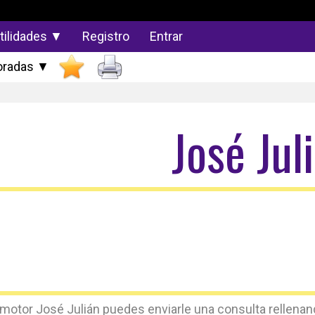
tilidades ▼
Registro
Entrar
radas ▼
José Jul
omotor José Julián puedes enviarle una consulta rellenand