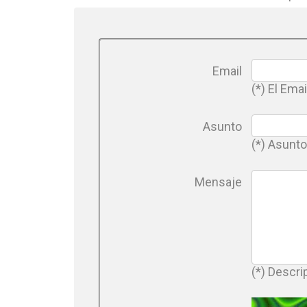
Email
(*) El Em
Asunto
(*) Asunto
Mensaje
(*) Descri