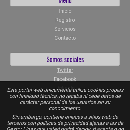
Inicio
Registro
Servicios
Contacto
Somos sociales
Twitter
Facebook
LinkedIn
Este portal web únicamente utiliza cookies propias
con finalidad técnica, no recaba ni cede datos de
Instagram
carácter personal de los usuarios sin su
conocimiento.
Sin embargo, contiene enlaces a sitios web de
Gestor Ligas 2026 © - Todos los derechos
terceros con políticas de privacidad ajenas a las de
reservados - info@gestorligas.com
Gestor Ligas que usted podrá decidir si acepta o no