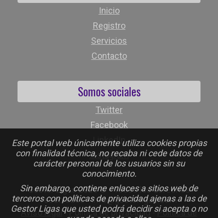
Inicio
Registro
Servicios
Contacto
Somos sociales
Twitter
Facebook
LinkedIn
Este portal web únicamente utiliza cookies propias
con finalidad técnica, no recaba ni cede datos de
Instagram
carácter personal de los usuarios sin su
conocimiento.
Sin embargo, contiene enlaces a sitios web de
Gestor Ligas 2026 © - Todos los derechos
terceros con políticas de privacidad ajenas a las de
reservados - info@gestorligas.com
Gestor Ligas que usted podrá decidir si acepta o no
Aviso legal
-
Política de privacidad
-
Política de