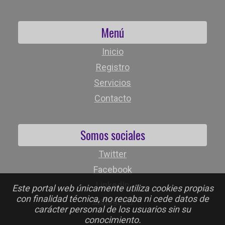
Menú
Inicio
Registro
Servicios
Contacto
Somos sociales
Twitter
Facebook
LinkedIn
Este portal web únicamente utiliza cookies propias
con finalidad técnica, no recaba ni cede datos de
Instagram
carácter personal de los usuarios sin su
conocimiento.