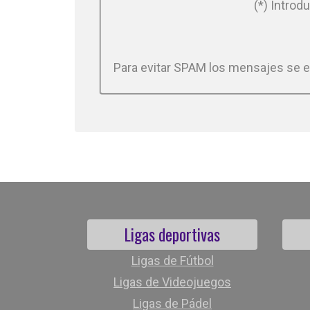
(*) Introd
Para evitar SPAM los mensajes se 
Ligas deportivas
Ligas de Fútbol
Ligas de Videojuegos
Ligas de Pádel