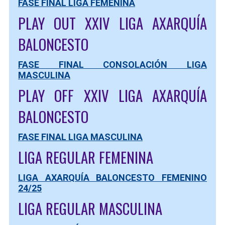
FASE FINAL LIGA FEMENINA
PLAY OUT XXIV LIGA AXARQUÍA
BALONCESTO
FASE FINAL CONSOLACIÓN LIGA
MASCULINA
PLAY OFF XXIV LIGA AXARQUÍA
BALONCESTO
FASE FINAL LIGA MASCULINA
LIGA REGULAR FEMENINA
LIGA AXARQUÍA BALONCESTO FEMENINO
24/25
LIGA REGULAR MASCULINA