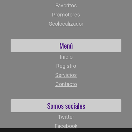
Favoritos
Promotores
Geolocalizador
Menú
Inicio
Registro
Servicios
Contacto
Somos sociales
Twitter
Facebook