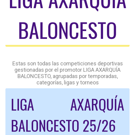
BALONCESTO
Estas son todas las competiciones deportivas
gestionadas por el promotor LIGA AXARQUÍA
BALONCESTO, agrupadas por temporadas,
categorías, ligas y torneos
LIGA AXARQUÍA
BALONCESTO 25/26