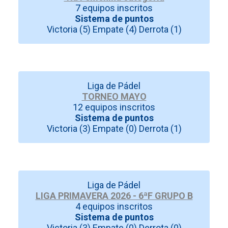
7 equipos inscritos
Sistema de puntos
Victoria (5) Empate (4) Derrota (1)
Liga de Pádel
TORNEO MAYO
12 equipos inscritos
Sistema de puntos
Victoria (3) Empate (0) Derrota (1)
Liga de Pádel
LIGA PRIMAVERA 2026 - 6ªF GRUPO B
4 equipos inscritos
Sistema de puntos
Victoria (3) Empate (0) Derrota (0)