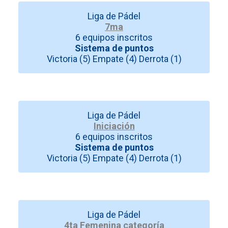
Liga de Pádel
7ma
6 equipos inscritos
Sistema de puntos
Victoria (5) Empate (4) Derrota (1)
Liga de Pádel
Iniciación
6 equipos inscritos
Sistema de puntos
Victoria (5) Empate (4) Derrota (1)
Liga de Pádel
4ta Femenina categoría