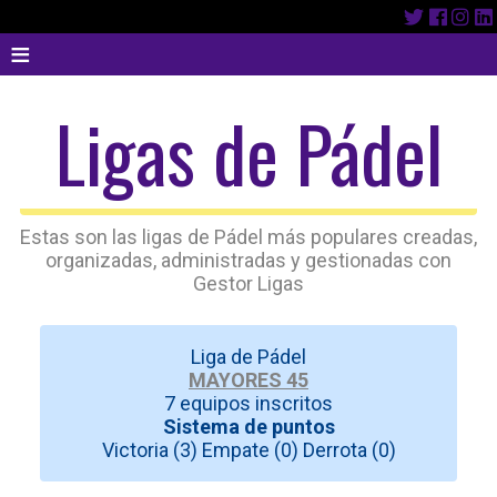
Ligas de Pádel
Estas son las ligas de Pádel más populares creadas,
organizadas, administradas y gestionadas con
Gestor Ligas
Liga de Pádel
MAYORES 45
7 equipos inscritos
Sistema de puntos
Victoria (3) Empate (0) Derrota (0)