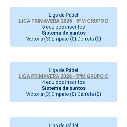
Liga de Pádel
LIGA PRIMAVERA 2026 - 5ªM GRUPO D
5 equipos inscritos
Sistema de puntos
Victoria (3) Empate (0) Derrota (0)
Liga de Pádel
LIGA PRIMAVERA 2026 - 5ªM GRUPO C
4 equipos inscritos
Sistema de puntos
Victoria (3) Empate (0) Derrota (0)
Liga de Pádel