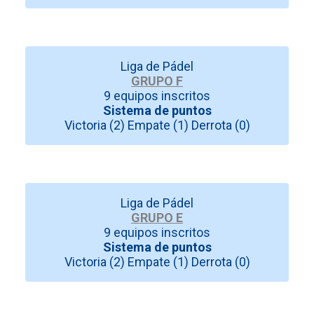
Liga de Pádel
GRUPO F
9 equipos inscritos
Sistema de puntos
Victoria (2) Empate (1) Derrota (0)
Liga de Pádel
GRUPO E
9 equipos inscritos
Sistema de puntos
Victoria (2) Empate (1) Derrota (0)