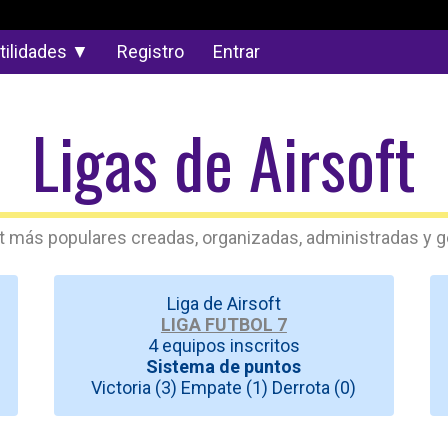
tilidades ▼
Registro
Entrar
Ligas de Airsoft
oft más populares creadas, organizadas, administradas y 
Liga de Airsoft
LIGA FUTBOL 7
4 equipos inscritos
Sistema de puntos
Victoria (3) Empate (1) Derrota (0)