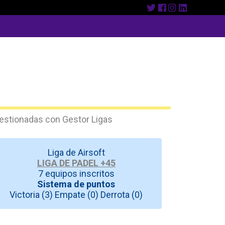
gestionadas con Gestor Ligas
Liga de Airsoft
LIGA DE PADEL +45
7 equipos inscritos
Sistema de puntos
Victoria (3) Empate (0) Derrota (0)