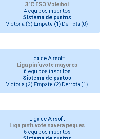
3⁰C ESO Voleibol
4 equipos inscritos
Sistema de puntos
Victoria (3) Empate (1) Derrota (0)
Liga de Airsoft
Liga pinfuvote mayores
6 equipos inscritos
Sistema de puntos
Victoria (3) Empate (2) Derrota (1)
Liga de Airsoft
Liga pinfuvote navera peques
5 equipos inscritos
Sistema de puntos