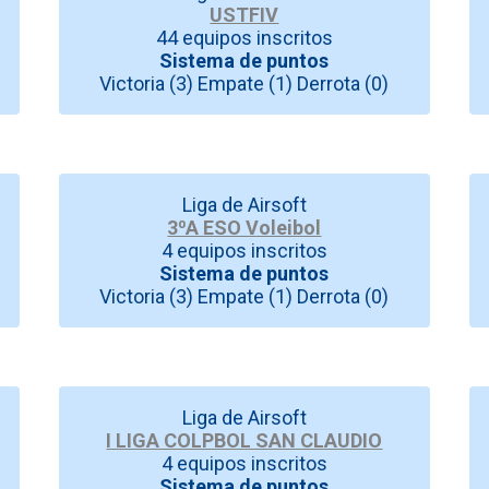
USTFIV
44 equipos inscritos
Sistema de puntos
Victoria (3) Empate (1) Derrota (0)
Liga de Airsoft
3⁰A ESO Voleibol
4 equipos inscritos
Sistema de puntos
Victoria (3) Empate (1) Derrota (0)
Liga de Airsoft
I LIGA COLPBOL SAN CLAUDIO
4 equipos inscritos
Sistema de puntos