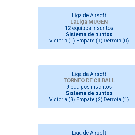
Liga de Airsoft
LaLiga MUGEN
12 equipos inscritos
Sistema de puntos
Victoria (1) Empate (1) Derrota (0)
Liga de Airsoft
TORNEO DE CILBALL
9 equipos inscritos
Sistema de puntos
Victoria (3) Empate (2) Derrota (1)
Liga de Airsoft