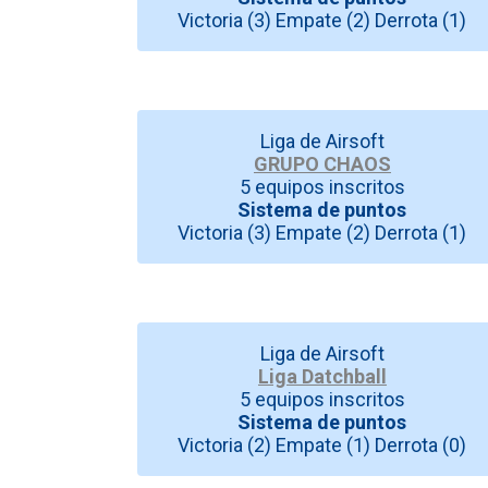
Victoria (3) Empate (2) Derrota (1)
Liga de Airsoft
GRUPO CHAOS
5 equipos inscritos
Sistema de puntos
Victoria (3) Empate (2) Derrota (1)
Liga de Airsoft
Liga Datchball
5 equipos inscritos
Sistema de puntos
Victoria (2) Empate (1) Derrota (0)