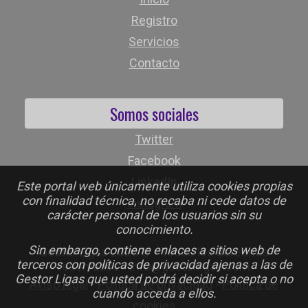
Registro
Servicios
Contacto
Somos sociales
Twitter
Facebook
LinkedIn
Este portal web únicamente utiliza cookies propias
con finalidad técnica, no recaba ni cede datos de
Instagram
carácter personal de los usuarios sin su
conocimiento.
Sin embargo, contiene enlaces a sitios web de
Gestor Ligas 2026 © - Todos los derechos
terceros con políticas de privacidad ajenas a las de
reservados - info@gestorligas.com
Gestor Ligas que usted podrá decidir si acepta o no
Aviso legal
-
Política de privacidad
-
Política de
cuando acceda a ellos.
cookies