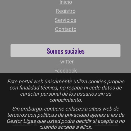
Inicio
Registro
Servicios
Contacto
Somos sociales
Twitter
Facebook
LinkedIn
Este portal web únicamente utiliza cookies propias
con finalidad técnica, no recaba ni cede datos de
Instagram
carácter personal de los usuarios sin su
conocimiento.
Sin embargo, contiene enlaces a sitios web de
Gestor Ligas 2026 © - Todos los derechos
terceros con políticas de privacidad ajenas a las de
reservados - info@gestorligas.com
Gestor Ligas que usted podrá decidir si acepta o no
Aviso legal
-
Política de privacidad
-
Política de
cuando acceda a ellos.