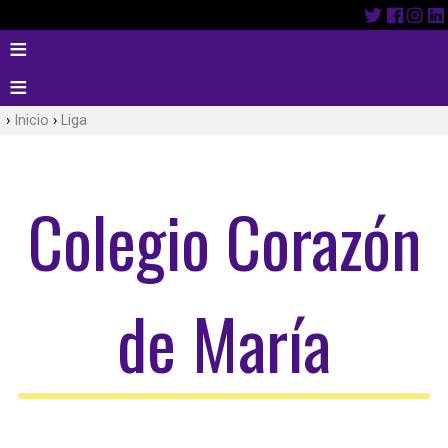
Inicio
Liga
Colegio Corazón
de María