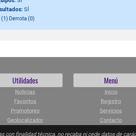
quipos:
SÍ
esultados:
SÍ
(1) Derrota (0)
Utilidades
Menú
Noticias
Inicio
Favoritos
Registro
Promotores
Servicios
Geolocalizador
Contacto
s con finalidad técnica, no recaba ni cede datos de cará