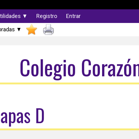
tilidades ▼
Registro
Entrar
radas ▼
Colegio Corazó
apas D