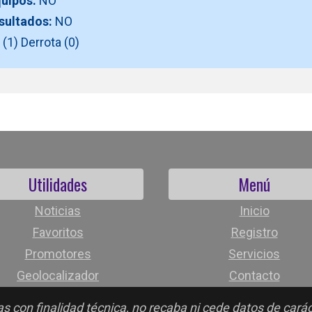
quipos:
NO
esultados:
NO
(1) Derrota (0)
Utilidades
Menú
Noticias
Inicio
Favoritos
Registro
Promotores
Servicios
Geolocalizador
Contacto
s con finalidad técnica, no recaba ni cede datos de cará