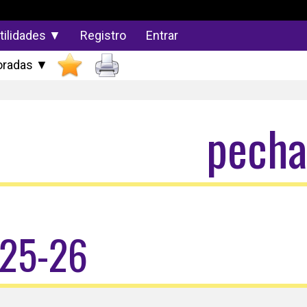
tilidades ▼
Registro
Entrar
radas ▼
pecha
025-26