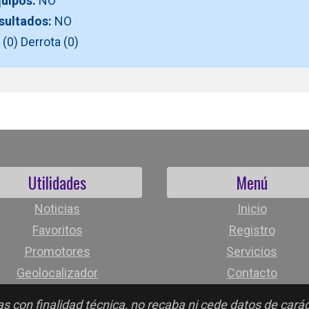
quipos:
NO
esultados:
NO
(0) Derrota (0)
Utilidades
Menú
Noticias
Inicio
Favoritos
Registro
Promotores
Servicios
Geolocalizador
Contacto
s con finalidad técnica, no recaba ni cede datos de cará