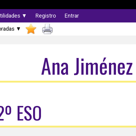
tilidades ▼
Registro
Entrar
radas ▼
Ana Jiménez
2º ESO