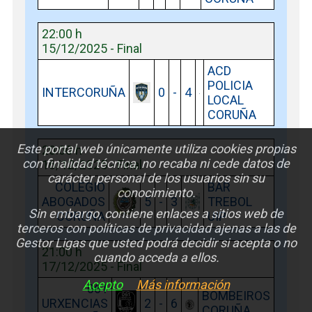
22:00 h
15/12/2025 - Final
ACD
POLICIA
INTERCORUÑA
0
-
4
LOCAL
CORUÑA
Este portal web únicamente utiliza cookies propias
20:00 h
con finalidad técnica, no recaba ni cede datos de
16/12/2025 - Final
carácter personal de los usuarios sin su
COLEGIO
BAR
conocimiento.
ABOGADOS
5
-
3
TREBOL
Sin embargo, contiene enlaces a sitios web de
CORUÑA
UIP
terceros con políticas de privacidad ajenas a las de
Gestor Ligas que usted podrá decidir si acepta o no
21:00 h
cuando acceda a ellos.
17/12/2025 - Final
Acepto
Más información
061
BOMBEIROS
URXENCIAS
2
-
6
CORUÑA