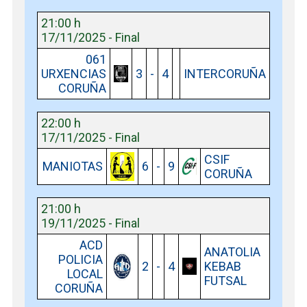
21:00 h
17/11/2025 - Final
061
URXENCIAS
3
-
4
INTERCORUÑA
CORUÑA
22:00 h
17/11/2025 - Final
CSIF
MANIOTAS
6
-
9
CORUÑA
21:00 h
19/11/2025 - Final
ACD
ANATOLIA
POLICIA
2
-
4
KEBAB
LOCAL
FUTSAL
CORUÑA