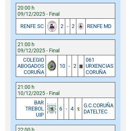
20:00 h
09/12/2025 - Final
RENFE SC
2
-
2
RENFE MD
21:00 h
09/12/2025 - Final
COLEGIO
061
ABOGADOS
10
-
2
URXENCIAS
CORUÑA
CORUÑA
21:00 h
10/12/2025 - Final
BAR
G.C.CORUÑA
TREBOL
6
-
4
DATELTEC
UIP
22:00 h