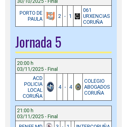
30/10/2025 - Final
061
PORTO DE
2
-
1
URXENCIAS
PAULA
CORUÑA
Jornada 5
20:00 h
03/11/2025 - Final
ACD
COLEGIO
POLICIA
4
-
4
ABOGADOS
LOCAL
CORUÑA
CORUÑA
21:00 h
03/11/2025 - Final
RENFE MD
3
-
1
INTERCORUÑA