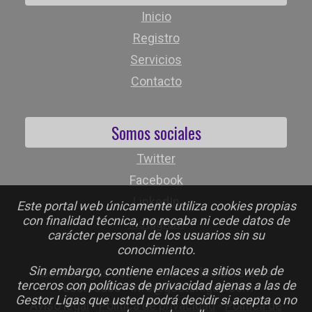
Inicio
Registro
Servicios
Contacto
Somos sociales
Twitter
Facebook
LinkedIn
Este portal web únicamente utiliza cookies propias
con finalidad técnica, no recaba ni cede datos de
Instagram
carácter personal de los usuarios sin su
conocimiento.
Sin embargo, contiene enlaces a sitios web de
Gestor Ligas 2026 © - Todos los derechos
terceros con políticas de privacidad ajenas a las de
reservados - info@gestorligas.com
Gestor Ligas que usted podrá decidir si acepta o no
Aviso legal
-
Política de privacidad
-
Política de