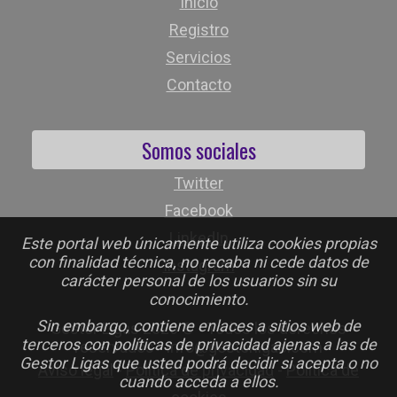
Inicio
Registro
Servicios
Contacto
Somos sociales
Twitter
Facebook
LinkedIn
Este portal web únicamente utiliza cookies propias
con finalidad técnica, no recaba ni cede datos de
Instagram
carácter personal de los usuarios sin su
conocimiento.
Sin embargo, contiene enlaces a sitios web de
Gestor Ligas 2026 © - Todos los derechos
terceros con políticas de privacidad ajenas a las de
reservados - info@gestorligas.com
Gestor Ligas que usted podrá decidir si acepta o no
Aviso legal
-
Política de privacidad
-
Política de
cuando acceda a ellos.