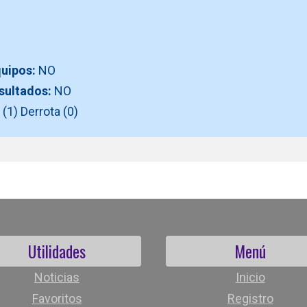
O
quipos:
NO
esultados:
NO
(1) Derrota (0)
Utilidades
Menú
Noticias
Inicio
Favoritos
Registro