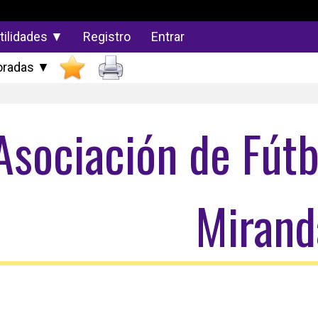
tilidades ▼
Registro
Entrar
radas ▼
Asociación de Fútb
Mirand