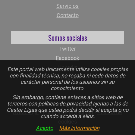
Servicios
Contacto
Somos sociales
Twitter
Facebook
LinkedIn
Este portal web únicamente utiliza cookies propias
con finalidad técnica, no recaba ni cede datos de
Instagram
carácter personal de los usuarios sin su
conocimiento.
Sin embargo, contiene enlaces a sitios web de
Gestor Ligas 2026 © - Todos los derechos
terceros con políticas de privacidad ajenas a las de
reservados - info@gestorligas.com
Gestor Ligas que usted podrá decidir si acepta o no
Aviso legal
-
Política de privacidad
-
Política de
cuando acceda a ellos.
cookies
Acepto
Más información