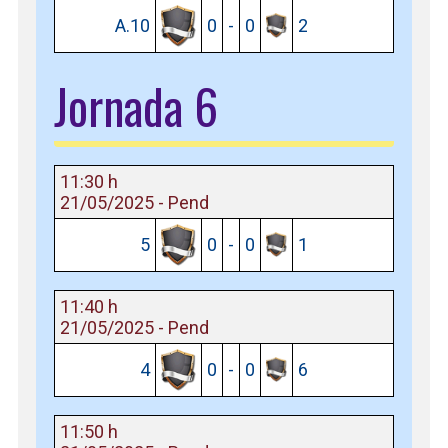
A.10
0
-
0
2
Jornada 6
11:30 h
21/05/2025 - Pend
5
0
-
0
1
11:40 h
21/05/2025 - Pend
4
0
-
0
6
11:50 h