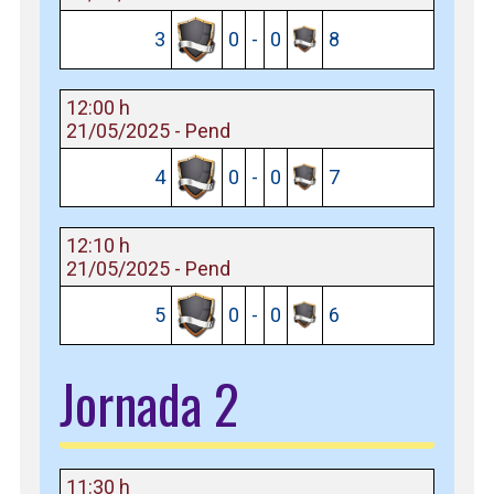
3
0
-
0
8
12:00 h
21/05/2025 - Pend
4
0
-
0
7
12:10 h
21/05/2025 - Pend
5
0
-
0
6
Jornada 2
11:30 h