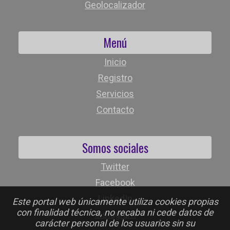
Geolocalizador
Menú
Inicio
Registro
Servicios
Contacto
Somos sociales
Twitter
Facebook
LinkedIn
Este portal web únicamente utiliza cookies propias
con finalidad técnica, no recaba ni cede datos de
Instagram
carácter personal de los usuarios sin su