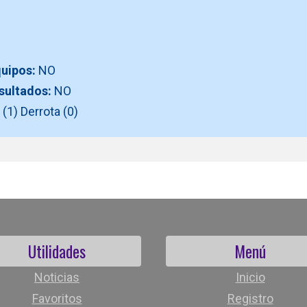
quipos:
NO
esultados:
NO
(1) Derrota (0)
Utilidades
Menú
Noticias
Inicio
Favoritos
Registro