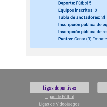
Deporte:
Fútbol 5
Equipos inscritos:
8
Tabla de anotadores:
SÍ
Inscripción pública de e
Inscripción pública de r
Puntos:
Ganar (3) Empate 
Ligas deportivas
Ligas de Fútbol
Ligas de Videojuegos