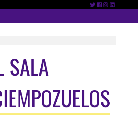
L SALA
CIEMPOZUELOS