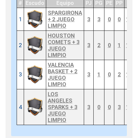
#
Escudo
Equipo
PJ
PG
PE
PP
F
SPARGIRONA
1
+ 2 JUEGO
3
3
0
0
160
LIMPIO
HOUSTON
COMETS + 3
2
3
2
0
1
148
JUEGO
LIMPIO
VALENCIA
BASKET + 2
3
3
1
0
2
111
JUEGO
LIMPIO
LOS
ANGELES
4
SPARKS + 3
3
0
0
3
101
JUEGO
LIMPIO