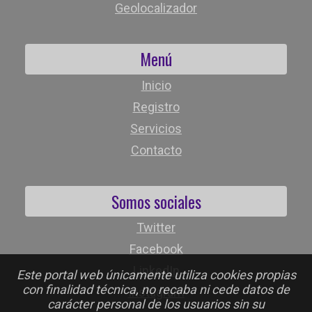
Geolocalizador
Menú
Inicio
Registro
Servicios
Contacto
Somos sociales
Twitter
Facebook
LinkedIn
Este portal web únicamente utiliza cookies propias
con finalidad técnica, no recaba ni cede datos de
Instagram
carácter personal de los usuarios sin su