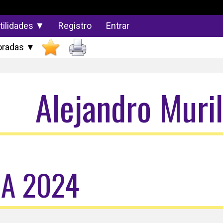
tilidades ▼
Registro
Entrar
radas ▼
Alejandro Muril
DA 2024