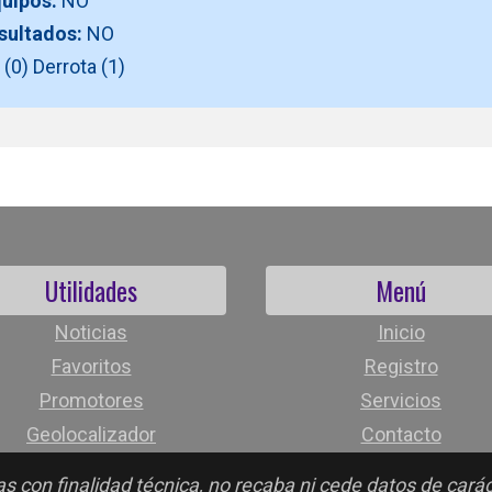
quipos:
NO
esultados:
NO
(0) Derrota (1)
Utilidades
Menú
Noticias
Inicio
Favoritos
Registro
Promotores
Servicios
Geolocalizador
Contacto
s con finalidad técnica, no recaba ni cede datos de cará