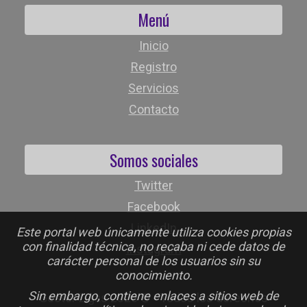
Menú
Inicio
Registro
Servicios
Contacto
Somos sociales
Twitter
Facebook
LinkedIn
Este portal web únicamente utiliza cookies propias
con finalidad técnica, no recaba ni cede datos de
Instagram
carácter personal de los usuarios sin su
conocimiento.
Sin embargo, contiene enlaces a sitios web de
Gestor Ligas 2026 © - Todos los derechos