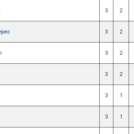
s
3
2
epec
3
2
n
3
2
3
2
3
1
3
1