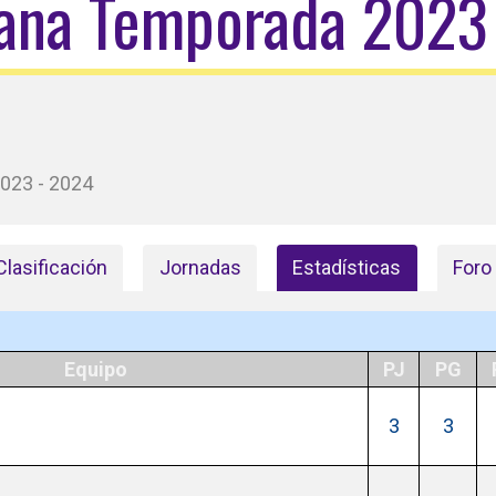
cana Temporada 2023
023 - 2024
Clasificación
Jornadas
Estadísticas
Foro
Equipo
PJ
PG
3
3