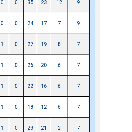
0
0
35
23
12
9
0
0
24
17
7
9
1
0
27
19
8
7
1
0
26
20
6
7
1
0
22
16
6
7
1
0
18
12
6
7
1
0
23
21
2
7