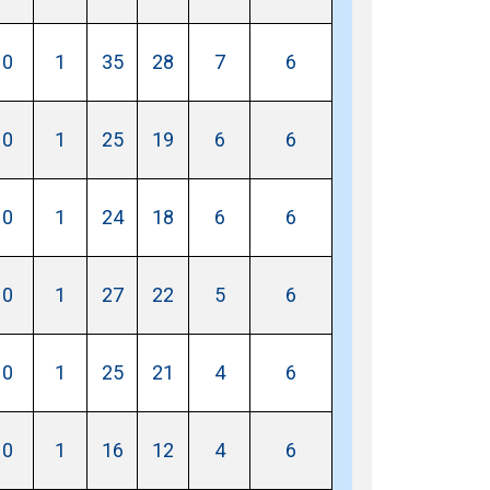
0
1
35
28
7
6
0
1
25
19
6
6
0
1
24
18
6
6
0
1
27
22
5
6
0
1
25
21
4
6
0
1
16
12
4
6