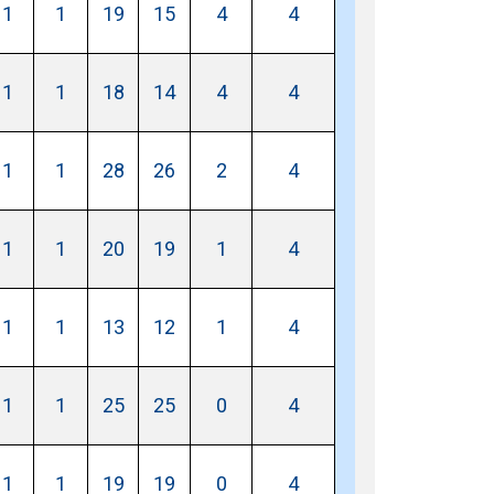
1
1
19
15
4
4
1
1
18
14
4
4
1
1
28
26
2
4
1
1
20
19
1
4
1
1
13
12
1
4
1
1
25
25
0
4
1
1
19
19
0
4