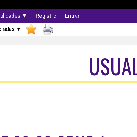
tilidades ▼
Registro
Entrar
radas ▼
USUA