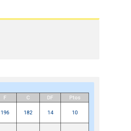
F
C
DF
Ptos
196
182
14
10