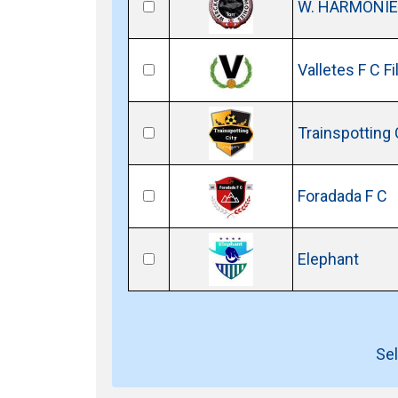
W. HARMONIE
Valletes F C Fil
Trainspotting 
Foradada F C
Elephant
Sel