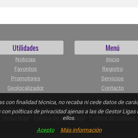
Utilidades
Menú
Noticias
Inicio
Favoritos
Registro
Promotores
Servicios
Geolocalizador
Contacto
s con finalidad técnica, no recaba ni cede datos de cará
as 2026 © - Todos los derechos reservados - info@gest
 con políticas de privacidad ajenas a las de Gestor Ligas
Aviso legal
-
Política de privacidad
-
Política de cookies
ellos.
Acepto
Más información