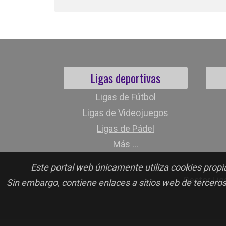
Ligas deportivas
Ligas de Fútbol
Ligas de Videojuegos
Ligas de Pádel
Más ...
Este portal web únicamente utiliza cookies propia
Gestor Lig
Sin embargo, contiene enlaces a sitios web de terceros