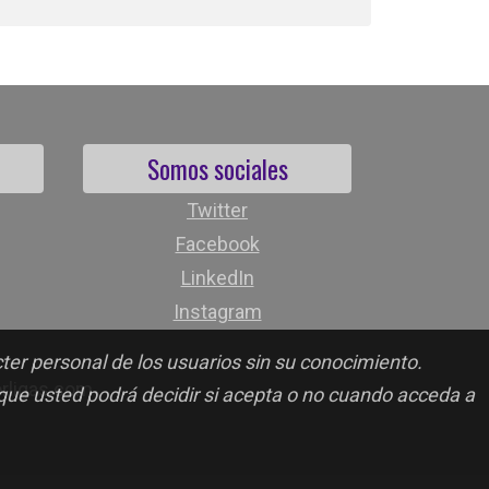
Somos sociales
Twitter
Facebook
LinkedIn
Instagram
cter personal de los usuarios sin su conocimiento.
orligas.com
 que usted podrá decidir si acepta o no cuando acceda a