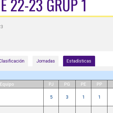
UE 22-23 GRUP 1
23
Clasificación
Jornadas
Estadísticas
Equipo
PJ
PG
PE
PP
5
3
1
1