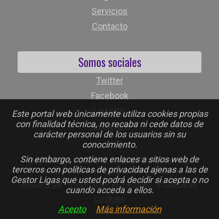
Servicios
Contacto
Somos sociales
Twitter
Facebook
LinkedIn
Este portal web únicamente utiliza cookies propias
con finalidad técnica, no recaba ni cede datos de
Instagram
carácter personal de los usuarios sin su
conocimiento.
Sin embargo, contiene enlaces a sitios web de
Gestor Ligas 2026 © - Todos los derechos
terceros con políticas de privacidad ajenas a las de
reservados - info@gestorligas.com
Gestor Ligas que usted podrá decidir si acepta o no
Aviso legal
-
Política de privacidad
-
Política de
cuando acceda a ellos.
cookies
Acepto
Más información