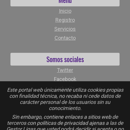
Inicio
Registro
Servicios
Contacto
Somos sociales
Twitter
Facebook
LinkedIn
Este portal web únicamente utiliza cookies propias
con finalidad técnica, no recaba ni cede datos de
Instagram
carácter personal de los usuarios sin su
conocimiento.
Sin embargo, contiene enlaces a sitios web de
Gestor Ligas 2026 © - Todos los derechos
terceros con políticas de privacidad ajenas a las de
reservados - info@gestorligas.com
Gestor Ligas que usted podrá decidir si acepta o no