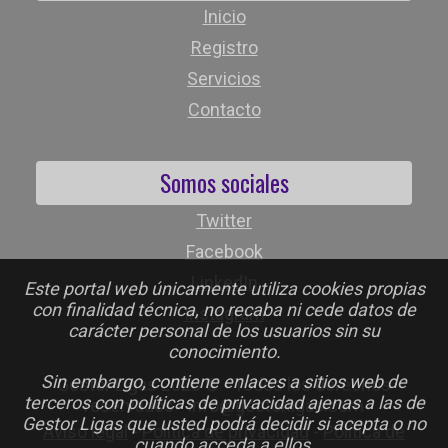
Inicio
Registro
Servicios
Contacto
Somos sociales
Twitter
Facebook
LinkedIn
Este portal web únicamente utiliza cookies propias
con finalidad técnica, no recaba ni cede datos de
Instagram
carácter personal de los usuarios sin su
conocimiento.
Sin embargo, contiene enlaces a sitios web de
Gestor Ligas 2026 © - Todos los derechos
terceros con políticas de privacidad ajenas a las de
reservados - info@gestorligas.com
Gestor Ligas que usted podrá decidir si acepta o no
Aviso legal
-
Política de privacidad
-
Política de
cuando acceda a ellos.