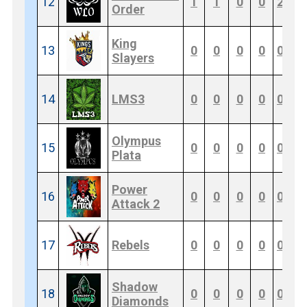
12
1
1
0
0
2
0
Order
King
13
0
0
0
0
0
0
Slayers
14
LMS3
0
0
0
0
0
0
Olympus
15
0
0
0
0
0
0
Plata
Power
16
0
0
0
0
0
0
Attack 2
17
Rebels
0
0
0
0
0
0
Shadow
18
0
0
0
0
0
0
Diamonds