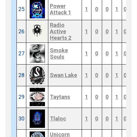
Power
25
1
0
0
1
0
2
Attack 1
Radio
26
Active
1
0
0
1
0
2
Hearts 2
Smoke
27
1
0
0
1
0
2
Souls
28
Swan Lake
1
0
0
1
0
2
29
Taytans
1
0
0
1
0
2
30
Tlaloc
1
0
0
1
0
2
Unicorn