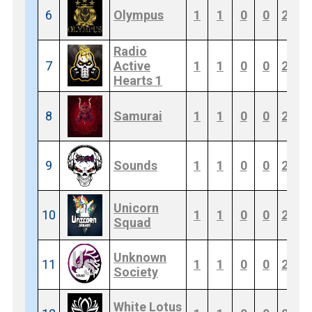
6
Olympus
1
1
0
0
2
0
Radio
7
Active
1
1
0
0
2
0
Hearts 1
8
Samurai
1
1
0
0
2
0
9
Sounds
1
1
0
0
2
0
Unicorn
10
1
1
0
0
2
0
Squad
Unknown
11
1
1
0
0
2
0
Society
White Lotus