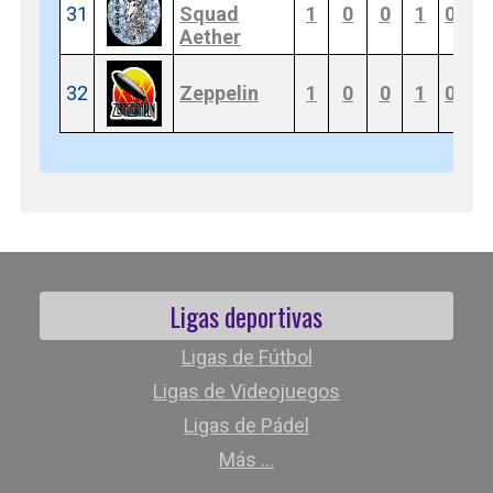
31
Squad
1
0
0
1
0
2
Aether
32
Zeppelin
1
0
0
1
0
2
Ligas deportivas
Ligas de Fútbol
Ligas de Videojuegos
Ligas de Pádel
Más ...