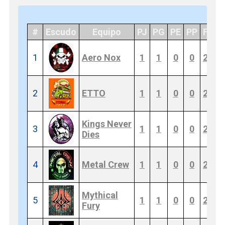
#
Escudo
Equipo
PJ
PG
PE
PP
F
C
1
Aero Nox
1
1
0
0
2
0
2
ETTO
1
1
0
0
2
0
Kings Never
3
1
1
0
0
2
0
Dies
4
Metal Crew
1
1
0
0
2
0
Mythical
5
1
1
0
0
2
0
Fury